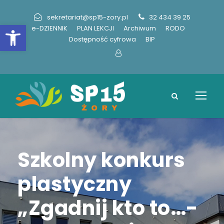
sekretariat@sp15-zory.pl
32 434 39 25
Otwórz pasek narzędzi
e-DZIENNIK
PLAN LEKCJI
Archiwum
RODO
Dostępność cyfrowa
BIP
Szkolny konkurs
plastyczny
„Zgadnij kto to…-