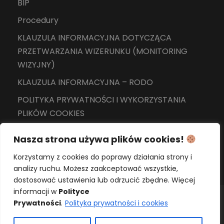
BIP
Procedury
KLAUZULA INFORMACYJNA DOTYCZĄCA
PRZETWARZANIA WIZERUNKU (MONITORING
WIZYJNY)
KLAUZULA INFORMACYJNA – RODO
POLITYKA PRYWATNOŚCI I WYKORZYSTANIA
PLIKÓW COOKIES
Nasza strona używa plików cookies!
Korzystamy z cookies do poprawy działania strony i
analizy ruchu. Możesz zaakceptować wszystkie,
dostosować ustawienia lub odrzucić zbędne. Więcej
informacji w
Polityce
Prywatności
.
Polityka prywatności i cookies
Copyright 2024 Wszelkie prawa zastrzeżone -
Szkoła Podstawowa nr 15 z Oddziałami