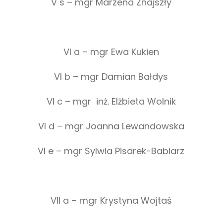
V s – mgr Marzena Znajszły
VI a – mgr Ewa Kukien
VI b – mgr Damian Bałdys
VI c – mgr inż. Elżbieta Wolnik
VI d – mgr Joanna Lewandowska
VI e – mgr Sylwia Pisarek-Babiarz
VII a – mgr Krystyna Wojtaś