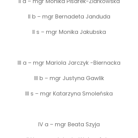
II a – mgr Monika Pisarek-Ziarkowska
II b – mgr Bernadeta Janduda
II s – mgr Monika Jakubska
III a – mgr Mariola Jarczyk -Biernacka
III b – mgr Justyna Gawlik
III s – mgr Katarzyna Smoleńska
IV a – mgr Beata Szyja