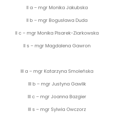
II a – mgr Monika Jakubska
II b – mgr Bogusława Duda
II c – mgr Monika Pisarek-Ziarkowska
II s – mgr Magdalena Gawron
III a – mgr Katarzyna Smoleńska
III b – mgr Justyna Gawlik
III c – mgr Joanna Bazgier
III s – mgr Sylwia Owczorz