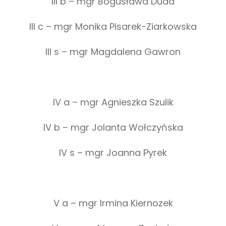
III b – mgr Bogusława Duda
III c – mgr Monika Pisarek-Ziarkowska
III s – mgr Magdalena Gawron
IV a – mgr Agnieszka Szulik
IV b – mgr Jolanta Wołczyńska
IV s – mgr Joanna Pyrek
V a – mgr Irmina Kiernozek