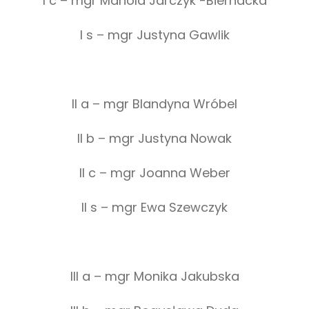
I c – mgr Mariola Jarczyk -Biernacka
I s – mgr Justyna Gawlik
II a – mgr Blandyna Wróbel
II b – mgr Justyna Nowak
II c – mgr Joanna Weber
II s – mgr Ewa Szewczyk
III a – mgr Monika Jakubska