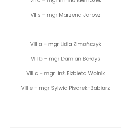
VII a – mgr Irmina Kiernozek
VII s – mgr Marzena Jarosz
VIII a – mgr Lidia Zimończyk
VIII b – mgr Damian Bałdys
VIII c – mgr inż. Elżbieta Wolnik
VIII e – mgr Sylwia Pisarek-Babiarz