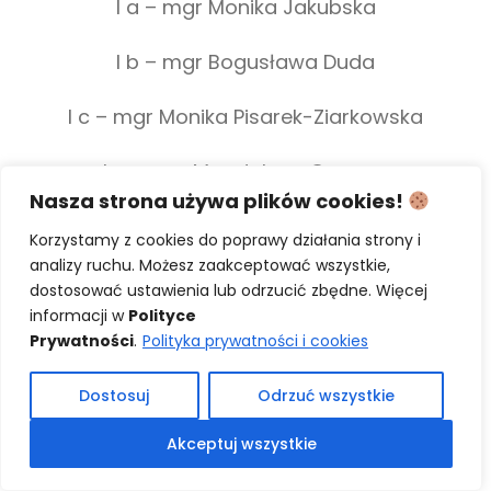
I a – mgr Monika Jakubska
I b – mgr Bogusława Duda
I c – mgr Monika Pisarek-Ziarkowska
I s – mgr Magdalena Gawron
Nasza strona używa plików cookies!
Korzystamy z cookies do poprawy działania strony i
analizy ruchu. Możesz zaakceptować wszystkie,
II a – mgr Katarzyna Smoleńska
dostosować ustawienia lub odrzucić zbędne. Więcej
informacji w
Polityce
II b – mgr Justyna Gawlik
Prywatności
.
Polityka prywatności i cookies
II c – mgr Joanna Bazgier
Dostosuj
Odrzuć wszystkie
II s – mgr Sylwia Owczorz
Akceptuj wszystkie