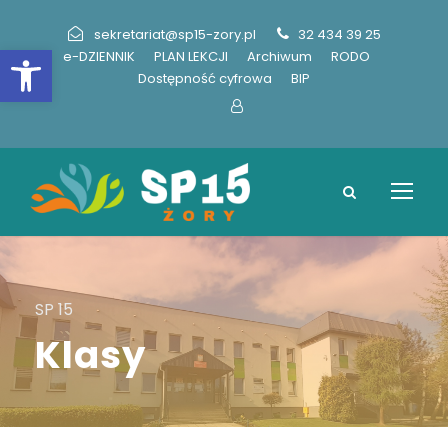
sekretariat@sp15-zory.pl
32 434 39 25
Otwórz pasek narzędzi
e-DZIENNIK
PLAN LEKCJI
Archiwum
RODO
Dostępność cyfrowa
BIP
SP 15
Klasy