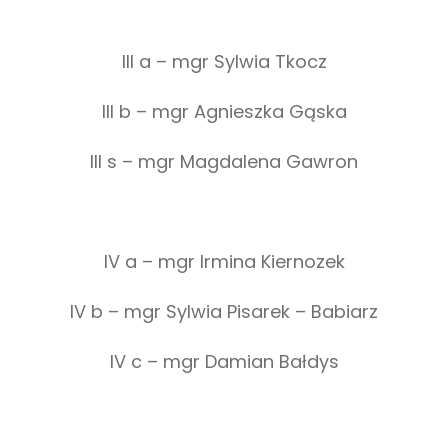
III a – mgr Sylwia Tkocz
III b – mgr Agnieszka Gąska
III s – mgr Magdalena Gawron
IV a – mgr Irmina Kiernozek
IV b – mgr Sylwia Pisarek – Babiarz
IV c – mgr Damian Bałdys