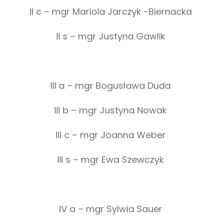
II c – mgr Mariola Jarczyk -Biernacka
II s – mgr Justyna Gawlik
III a – mgr Bogusława Duda
III b – mgr Justyna Nowak
III c – mgr Joanna Weber
III s – mgr Ewa Szewczyk
IV a – mgr Sylwia Sauer