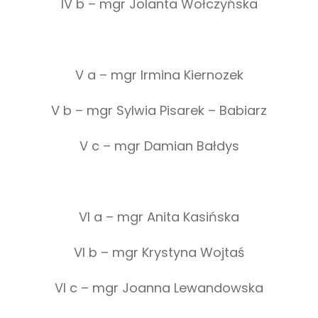
IV b – mgr Jolanta Wołczyńska
V a – mgr Irmina Kiernozek
V b – mgr Sylwia Pisarek – Babiarz
V c – mgr Damian Bałdys
VI a – mgr Anita Kasińska
VI b – mgr Krystyna Wojtaś
VI c – mgr Joanna Lewandowska