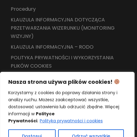
Procedury
KLAUZULA INFORMACYJNA DOTYCZĄCA
PRZETWARZANIA WIZERUNKU (MONITORING
WIZYJNY)
KLAUZULA INFORMACYJNA – RODO
POLITYKA PRYWATNOŚCI I WYKORZYSTANIA
PLIKÓW COOKIES
Nasza strona używa plików cookies!
Korzystamy z cookies do poprawy działania strony i
analizy ruchu. Możesz zaakceptować wszystkie,
dostosować ustawienia lub odrzucić zbędne. Więcej
informacji w
Polityce
Prywatności
.
Polityka prywatności i cookies
Copyright 2024 Wszelkie prawa zastrzeżone -
Szkoła Podstawowa nr 15 z Oddziałami
Dostosuj
Odrzuć wszystkie