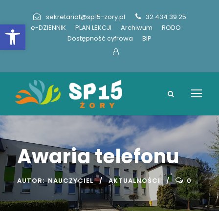
sekretariat@sp15-zory.pl
32 434 39 25
Otwórz pasek narzędzi
e-DZIENNIK
PLAN LEKCJI
Archiwum
RODO
Dostępność cyfrowa
BIP
Awaria telefonu
AUTOR:
NAUCZYCIEL
AKTUALNOŚCI
0