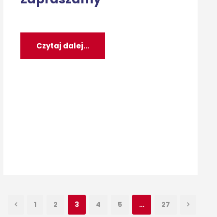
Czytaj dalej...
1
2
3
4
5
…
27