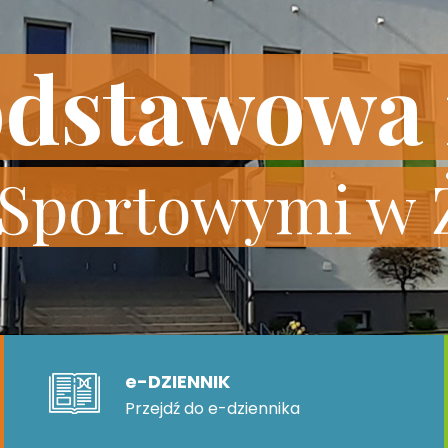
odstawowa 
 Sportowymi w 
e-DZIENNIK
Przejdź do e-dziennika