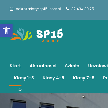
sekretariat@sp15-zory.pl
32 434 39 25
Otwórz pasek narzędzi
Start
Aktualności
Szkoła
Uczniowi
Klasy 1-3
Klasy 4-6
Klasy 7-8
Pr