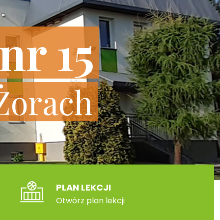
nr 15
Żorach
PLAN LEKCJI
Otwórz plan lekcji