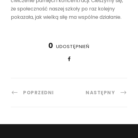
ćwiczenie pamięci i koncentracji. Cieszymy się,
że społeczność naszej szkoły po raz kolejny
pokazała, jak wielką siłę ma wspólne działanie.
0
UDOSTĘPNIEŃ
POPRZEDNI
NASTĘPNY