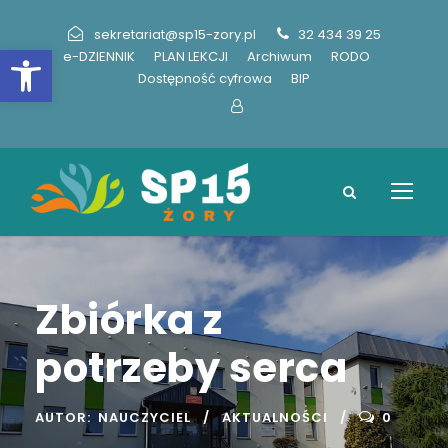
sekretariat@sp15-zory.pl
32 434 39 25
Otwórz pasek narzędzi
e-DZIENNIK
PLAN LEKCJI
Archiwum
RODO
Dostępność cyfrowa
BIP
Zbiórka z
potrzeby serca
AUTOR:
NAUCZYCIEL
AKTUALNOŚCI
0