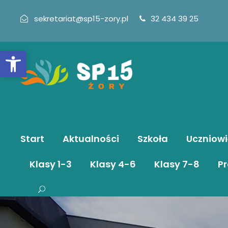
sekretariat@sp15-zory.pl
32 434 39 25
Otwórz pasek narzędzi
Start
Aktualności
Szkoła
Uczniowi
Klasy 1-3
Klasy 4-6
Klasy 7-8
Pr