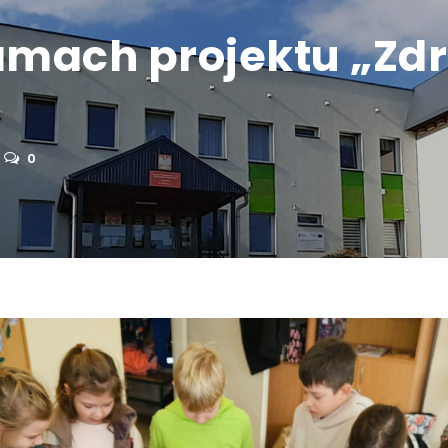
amach projektu „Zd
0