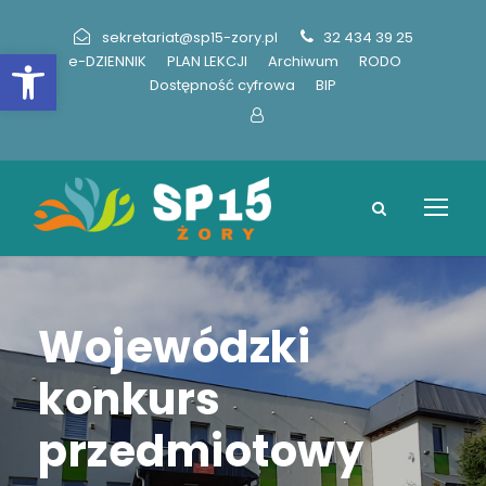
sekretariat@sp15-zory.pl
32 434 39 25
Otwórz pasek narzędzi
e-DZIENNIK
PLAN LEKCJI
Archiwum
RODO
Dostępność cyfrowa
BIP
Wojewódzki
konkurs
przedmiotowy