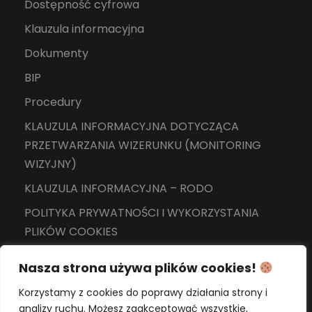
Dostępność cyfrowa
Klauzula informacyjna
Dokumenty
BIP
Procedury
KLAUZULA INFORMACYJNA DOTYCZĄCA
PRZETWARZANIA WIZERUNKU (MONITORING
WIZYJNY)
KLAUZULA INFORMACYJNA – RODO
POLITYKA PRYWATNOŚCI I WYKORZYSTANIA
PLIKÓW COOKIES
Nasza strona używa plików cookies!
Korzystamy z cookies do poprawy działania strony i
analizy ruchu. Możesz zaakceptować wszystkie,