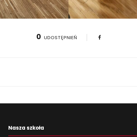
0
UDOSTĘPNIEŃ
Nasza szkoła