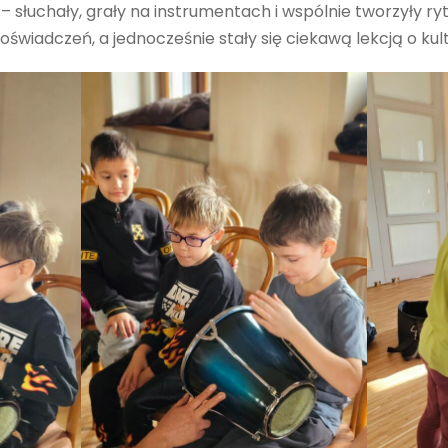
– słuchały, grały na instrumentach i wspólnie tworzyły r
oświadczeń, a jednocześnie stały się ciekawą lekcją o kult