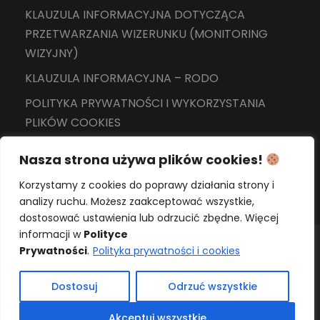
KLAUZULA INFORMACYJNA DOTYCZĄCA
PRZETWARZANIA WIZERUNKU (MONITORING
WIZYJNY)
KLAUZULA INFORMACYJNA – RODO
POLITYKA PRYWATNOŚCI I WYKORZYSTANIA
PLIKÓW COOKIES
Nasza strona używa plików cookies!
Korzystamy z cookies do poprawy działania strony i
analizy ruchu. Możesz zaakceptować wszystkie,
dostosować ustawienia lub odrzucić zbędne. Więcej
informacji w
Polityce
Prywatności
.
Polityka prywatności i cookies
Copyright 2024 Wszelkie prawa zastrzeżone -
Szkoła Podstawowa nr 15 z Oddziałami
Dostosuj
Odrzuć wszystkie
Sportowymi w Żorach
Akceptuj wszystkie