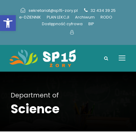
sekretariat@sp15-zory.pl
32 434 39 25
Otwórz pasek narzędzi
e-DZIENNIK
PLAN LEKCJI
Archiwum
RODO
Dostępność cyfrowa
BIP
Department of
Science