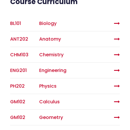
Course Curriculum
BL101
Biology
ANT202
Anatomy
CHM103
Chemistry
ENG201
Engineering
PH202
Physics
GM102
Calculus
GM102
Geometry