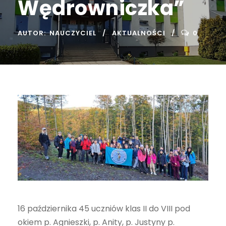
Wędrowniczka”
AUTOR:
NAUCZYCIEL
AKTUALNOŚCI
0
16 października 45 uczniów klas II do VIII pod
okiem p. Agnieszki, p. Anity, p. Justyny p.