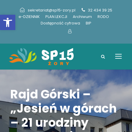
sekretariat@sp15-zory.pl
32 434 39 25
Otwórz pasek narzędzi
e-DZIENNIK
PLAN LEKCJI
Archiwum
RODO
Dostępność cyfrowa
BIP
Rajd Górski –
„Jesień w górach
– 21 urodziny