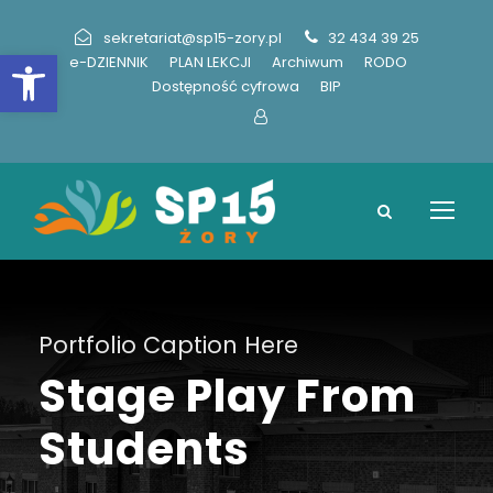
sekretariat@sp15-zory.pl
32 434 39 25
Otwórz pasek narzędzi
e-DZIENNIK
PLAN LEKCJI
Archiwum
RODO
Dostępność cyfrowa
BIP
Portfolio Caption Here
Stage Play From
Students