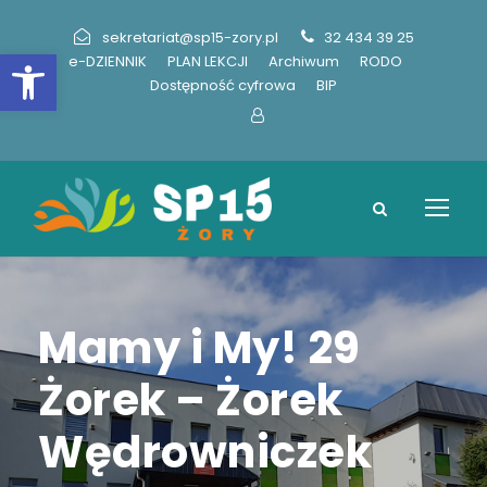
sekretariat@sp15-zory.pl
32 434 39 25
Otwórz pasek narzędzi
e-DZIENNIK
PLAN LEKCJI
Archiwum
RODO
Dostępność cyfrowa
BIP
Mamy i My! 29
Żorek – Żorek
Wędrowniczek