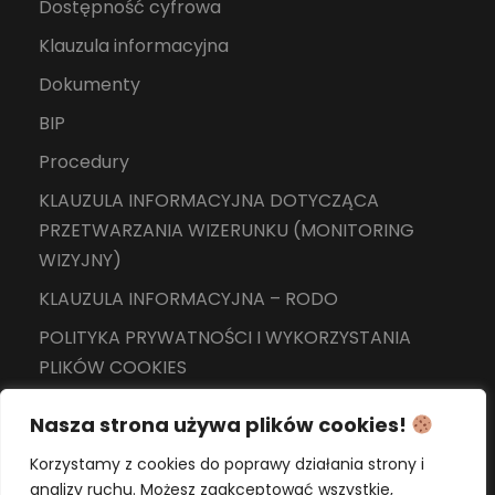
Dostępność cyfrowa
Klauzula informacyjna
Dokumenty
BIP
Procedury
KLAUZULA INFORMACYJNA DOTYCZĄCA
PRZETWARZANIA WIZERUNKU (MONITORING
WIZYJNY)
KLAUZULA INFORMACYJNA – RODO
POLITYKA PRYWATNOŚCI I WYKORZYSTANIA
PLIKÓW COOKIES
Nasza strona używa plików cookies!
Korzystamy z cookies do poprawy działania strony i
analizy ruchu. Możesz zaakceptować wszystkie,