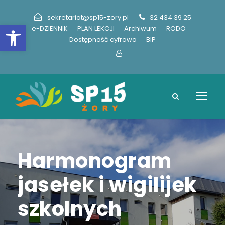
sekretariat@sp15-zory.pl
32 434 39 25
Otwórz pasek narzędzi
e-DZIENNIK
PLAN LEKCJI
Archiwum
RODO
Dostępność cyfrowa
BIP
Harmonogram
jasełek i wigilijek
szkolnych