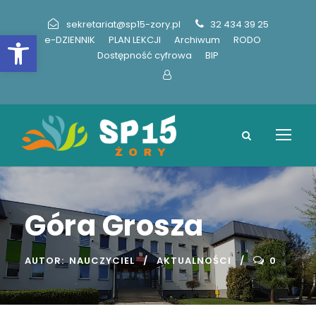
sekretariat@sp15-zory.pl
32 434 39 25
Otwórz pasek narzędzi
e-DZIENNIK
PLAN LEKCJI
Archiwum
RODO
Dostępność cyfrowa
BIP
Góra Grosza
AUTOR:
NAUCZYCIEL
AKTUALNOŚCI
0